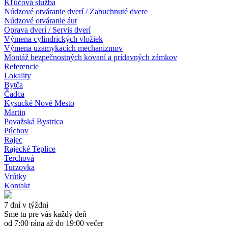
Kľúčová služba
Núdzové otváranie dverí / Zabuchnuté dvere
Núdzové otváranie áut
Oprava dverí / Servis dverí
Výmena cylindrických vložiek
Výmena uzamykacích mechanizmov
Montáž bezpečnostných kovaní a prídavných zámkov
Referencie
Lokality
Bytča
Čadca
Kysucké Nové Mesto
Martin
Považská Bystrica
Púchov
Rajec
Rajecké Teplice
Terchová
Turzovka
Vrútky
Kontakt
7 dní v týždni
Sme tu pre vás každý deň
od 7:00 rána až do 19:00 večer