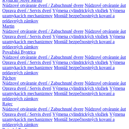
Kysucké Nové Mesto
Núdzové otváranie dverí / Zabuchnuté dvere
Núdzové otváranie áut
Oprava dverí / Servis dverí
Výmena cylindrických vložiek
Výmena
uzamykacích mechanizmov
Montáž bezpečnostných kovaní a
prídavných zámkov
Martin
Núdzové otváranie dverí / Zabuchnuté dvere
Núdzové otváranie áut
Oprava dverí / Servis dverí
Výmena cylindrických vložiek
Výmena
uzamykacích mechanizmov
Montáž bezpečnostných kovaní a
prídavných zámkov
Považská Bystrica
Núdzové otváranie dverí / Zabuchnuté dvere
Núdzové otváranie áut
Oprava dverí / Servis dverí
Výmena cylindrických vložiek
Výmena
uzamykacích mechanizmov
Montáž bezpečnostných kovaní a
prídavných zámkov
Púchov
Núdzové otváranie dverí / Zabuchnuté dvere
Núdzové otváranie áut
Oprava dverí / Servis dverí
Výmena cylindrických vložiek
Výmena
uzamykacích mechanizmov
Montáž bezpečnostných kovaní a
prídavných zámkov
Rajec
Núdzové otváranie dverí / Zabuchnuté dvere
Núdzové otváranie áut
Oprava dverí / Servis dverí
Výmena cylindrických vložiek
Výmena
uzamykacích mechanizmov
Montáž bezpečnostných kovaní a
prídavných zámkov