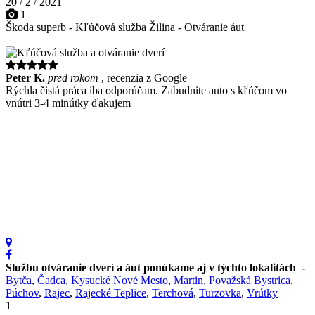
20
/
2
/
2021
1
Škoda superb - Kľúčová služba Žilina - Otváranie áut
Peter K.
pred rokom
, recenzia z Google
J
Rýchla čistá práca iba odporúčam. Zabudnite auto s kľúčom vo
C
vnútri 3-4 minútky ďakujem
a
ď
Službu otváranie dverí a áut ponúkame aj v týchto lokalitách -
Bytča
,
Čadca
,
Kysucké Nové Mesto
,
Martin
,
Považská Bystrica
,
Púchov
,
Rajec
,
Rajecké Teplice
,
Terchová
,
Turzovka
,
Vrútky
1