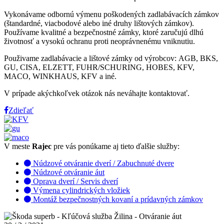
Vykonávame odbornú výmenu poškodených zadlabávacích zámkov
(štandardné, viacbodové alebo iné druhy lištových zámkov).
Používame kvalitné a bezpečnostné zámky, ktoré zaručujú dlhú
životnosť a vysokú ochranu proti neoprávnenému vniknutiu.
Použivame zadlabávacie a lištové zámky od výrobcov: AGB, BKS,
GU, CISA, ELZETT, FUHR/SCHURING, HOBES, KFV,
MACO, WINKHAUS, KFV a iné.
V prípade akýchkoľvek otázok nás neváhajte kontaktovať.
Zdieľať
V meste
Rajec
pre vás ponúkame aj tieto ďalšie služby:
Núdzové otváranie dverí / Zabuchnuté dvere
Núdzové otváranie áut
Oprava dverí / Servis dverí
Výmena cylindrických vložiek
Montáž bezpečnostných kovaní a prídavných zámkov