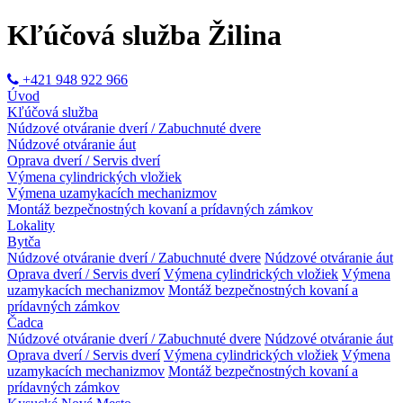
Kľúčová služba Žilina
+421 948 922 966
Úvod
Kľúčová služba
Núdzové otváranie dverí / Zabuchnuté dvere
Núdzové otváranie áut
Oprava dverí / Servis dverí
Výmena cylindrických vložiek
Výmena uzamykacích mechanizmov
Montáž bezpečnostných kovaní a prídavných zámkov
Lokality
Bytča
Núdzové otváranie dverí / Zabuchnuté dvere
Núdzové otváranie áut
Oprava dverí / Servis dverí
Výmena cylindrických vložiek
Výmena
uzamykacích mechanizmov
Montáž bezpečnostných kovaní a
prídavných zámkov
Čadca
Núdzové otváranie dverí / Zabuchnuté dvere
Núdzové otváranie áut
Oprava dverí / Servis dverí
Výmena cylindrických vložiek
Výmena
uzamykacích mechanizmov
Montáž bezpečnostných kovaní a
prídavných zámkov