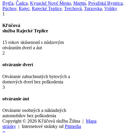
Bytča
,
Čadca
,
Kysucké Nové Mesto
,
Martin
,
Považská Bystrica
,
Púchov
,
Rajec
,
Rajecké Teplice
,
Terchová
,
Turzovka
,
Vrútky
1
Kľúčová
služba
Rajecké Teplice
15 rokov skúseností s núdzovým
otváraním dverí a áut
2
otváranie
dverí
Otváranie zabuchnutých bytových a
domových dverí bez poškodenia
3
otváranie
áut
Otváranie osobných a nákladných
automobilov bez poškodenia
Copyright © 2026 Kľúčová služba Žilina |
Mapa
stránky
| Internetové stránky od
Pitmedia