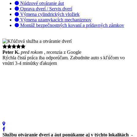
Núdzové otváranie áut
Oprava dverí / Servis dverí
Výmena cylindrických vložiek
Výmena uzamykacích mechanizmov
Montáž bezpečnostných kovaní a prídavných zámkov
Peter K.
pred rokom
, recenzia z Google
J
Rýchla čistá práca iba odporúčam. Zabudnite auto s kľúčom vo
C
vnútri 3-4 minútky ďakujem
a
ď
Službu otváranie dverí a áut ponúkame aj v týchto lokalitách -